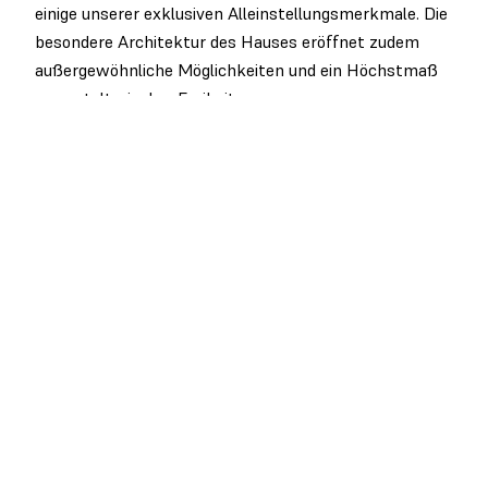
einige unserer exklusiven Alleinstellungsmerkmale. Die
besondere Architektur des Hauses eröffnet zudem
außergewöhnliche Möglichkeiten und ein Höchstmaß
an gestalterischer Freiheit.
Das Bauvorhaben Jakobs verbindet eine herausragende
Lage mit einem architektonischen Konzept, das sich
bewusst vom Gewöhnlichen abhebt. Hier verbinden
sich exklusive Architektur, langlebige Materialien und
höchste Bauqualität zu einem einzigartigen Gesamtbild.