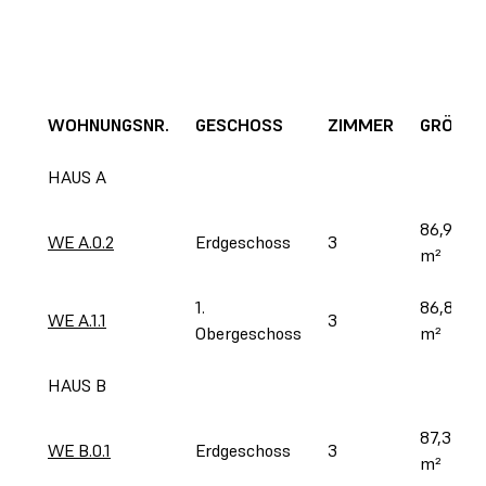
WOHNUNGSNR.
GESCHOSS
ZIMMER
GRÖSSE
HAUS A
86,92 
WE A.0.2
Erdgeschoss
3
m²
1. 
86,88 
WE A.1.1
3
Obergeschoss
m²
HAUS B
87,35 
WE B.0.1
Erdgeschoss
3
m²