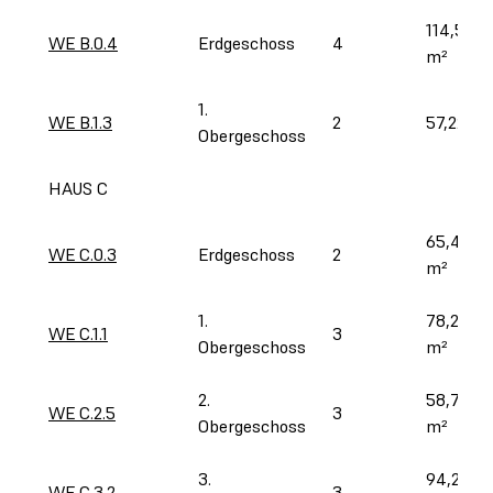
114,57 
WE B.0.4
Erdgeschoss
4
m²
1. 
WE B.1.3
2
57,22 m²
Obergeschoss
HAUS C
65,40 
WE C.0.3
Erdgeschoss
2
m²
1. 
78,20 
WE C.1.1
3
Obergeschoss
m²
2. 
58,76 
WE C.2.5
3
Obergeschoss
m²
3. 
94,22 
WE C.3.2
3