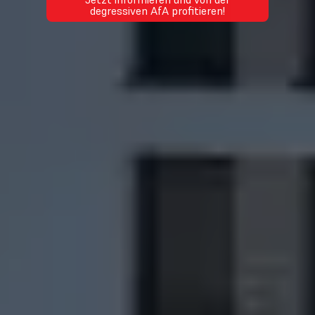
degressiven AfA profitieren!